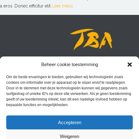
a eros. Donec efficitur elit
Leer mess
Beheer cookie toestemming
Wilt u meer informatie of een afspraak maken dan kunt u bellen
met Caroline Boogaard,
Om de beste ervaringen te bieden, gebruiken wij technologieën zoals
cookies om informatie over je apparaat op te slaan en/of te raadplegen.
06 – 22 20 69 22
Door in te stemmen met deze technologieën kunnen wij gegevens zoals
surfgedrag of unieke ID's op deze site verwerken. Als je geen toestemming
of mailen naar
info@tbatraining.nl
geeft of uw toestemming intrekt, kan dit een nadelige invloed hebben op
bepaalde functies en mogelijkheden.
Accepteren
Weigeren