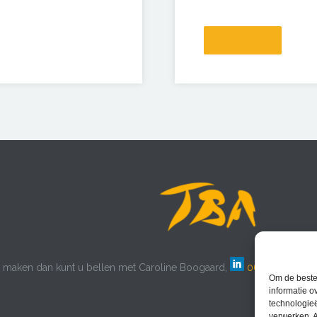
ak maken dan kunt u bellen met Caroline Boogaard,
06 – 22 20 69 
Om de beste 
informatie o
technologieë
verwerken. A