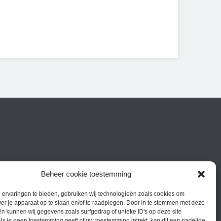
Beheer cookie toestemming
22
of mailen naar
info@tbatraining.nl
ervaringen te bieden, gebruiken wij technologieën zoals cookies om
ver je apparaat op te slaan en/of te raadplegen. Door in te stemmen met deze
n kunnen wij gegevens zoals surfgedrag of unieke ID's op deze site
ls je geen toestemming geeft of uw toestemming intrekt, kan dit een nadelige