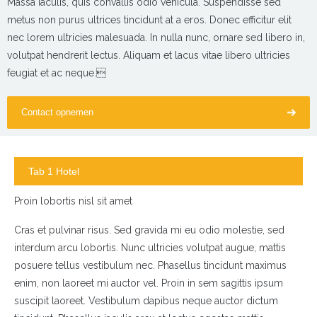
Massa iaculis, quis convallis odio vehicula. Suspendisse sed
metus non purus ultrices tincidunt at a eros. Donec efficitur elit
nec lorem ultricies malesuada. In nulla nunc, ornare sed libero in,
volutpat hendrerit lectus. Aliquam et lacus vitae libero ultricies
feugiat et ac neque.
Contact opnemen
Tab 1 Hotel
Proin lobortis nisl sit amet
Cras et pulvinar risus. Sed gravida mi eu odio molestie, sed
interdum arcu lobortis. Nunc ultricies volutpat augue, mattis
posuere tellus vestibulum nec. Phasellus tincidunt maximus
enim, non laoreet mi auctor vel. Proin in sem sagittis ipsum
suscipit laoreet. Vestibulum dapibus neque auctor dictum