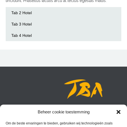
tincidunt. Phasellus iaculis arcu at lectus egestas mattis.
Tab 2 Hotel
Tab 3 Hotel
Tab 4 Hotel
Beheer cookie toestemming
Wilt u meer informatie of een afspraak maken dan kunt u bellen
met Caroline Boogaard,
Om de beste ervaringen te bieden, gebruiken wij technologieën zoals